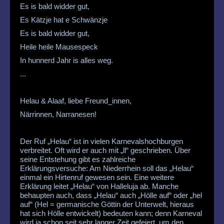
Es is bald widder gut,
Es Kätzje hat e Schwänzje
Es is bald widder gut,
Heile heile Mausespeck
In hunnerd Jahr is alles weg.
...
Helau & Alaaf, liebe Freund_innen,
Närrinnen, Narranesen!
Der Ruf „Helau“ ist in vielen Karnevalshochburgen
verbreitet. Oft wird er auch mit „ll“ geschrieben. Über
seine Entstehung gibt es zahlreiche
Erklärungsversuche: Am Niederrhein soll das „Helau“
einmal ein Hirtenruf gewesen sein. Eine weitere
Erklärung leitet „Helau“ von Halleluja ab. Manche
behaupten auch, dass „Helau“ auch „Hölle auf“ oder „hel
auf“ (Hel = germanische Göttin der Unterwelt, hieraus
hat sich Hölle entwickelt) bedeuten kann; denn Karneval
wird ja schon seit sehr langer Zeit gefeiert, um den