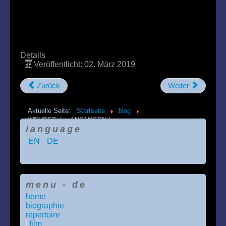
Details
Veröffentlicht: 02. März 2019
Zurück
Weiter
Aktuelle Seite:
Startseite
blog
WEHRET den ANFÄNGEN !
language
EN
DE
menu - de
home
biographie
repertoire
film