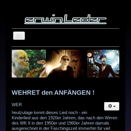
home
blog
about
repertoire
showreel
WEHRET den ANFÄNGEN !
photography
WER
Suchen
contact
heutzutage kennt dieses Lied noch - ein
...
Kinderlied aus den 1920er Jahren, das nach den Wirren
des WK II in den 1950er und 1960er Jahren damals
ausgerechnet in der Faschingszeit immerhin für viel