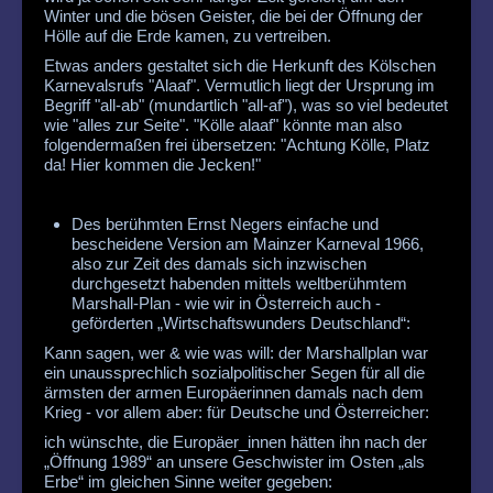
Winter und die bösen Geister, die bei der Öffnung der
Hölle auf die Erde kamen, zu vertreiben.
Etwas anders gestaltet sich die Herkunft des Kölschen
Karnevalsrufs "Alaaf". Vermutlich liegt der Ursprung im
Begriff "all-ab" (mundartlich "all-af"), was so viel bedeutet
wie "alles zur Seite". "Kölle alaaf" könnte man also
folgendermaßen frei übersetzen: "Achtung Kölle, Platz
da! Hier kommen die Jecken!"
Des berühmten Ernst Negers einfache und
bescheidene Version am Mainzer Karneval 1966,
also zur Zeit des damals sich inzwischen
durchgesetzt habenden mittels weltberühmtem
Marshall-Plan - wie wir in Österreich auch -
geförderten „Wirtschaftswunders Deutschland“:
Kann sagen, wer & wie was will: der Marshallplan war
ein unaussprechlich sozialpolitischer Segen für all die
ärmsten der armen Europäerinnen damals nach dem
Krieg - vor allem aber: für Deutsche und Österreicher:
ich wünschte, die Europäer_innen hätten ihn nach der
„Öffnung 1989“ an unsere Geschwister im Osten „als
Erbe“ im gleichen Sinne weiter gegeben: