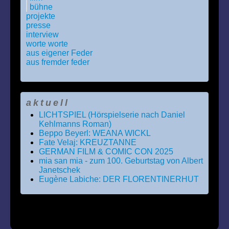
bühne
projekte
presse
interview
worte worte
aus eigener Feder
aus fremder feder
aktuell
LICHTSPIEL (Hörspielserie nach Daniel
Kehlmanns Roman)
Beppo Beyerl: WEANA WICKL
Fate Velaj: KREUZTANNE
GERMAN FILM & COMIC CON 2025
mia san mia - zum 100. Geburtstag von Albert
Janetschek
Eugène Labiche: DER FLORENTINERHUT