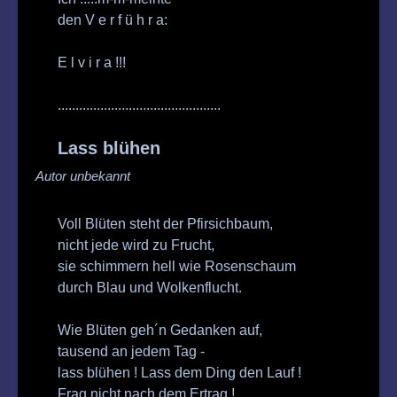
den V e r f ü h r a:
E l v i r a !!!
..............................................
Lass blühen
Autor unbekannt
Voll Blüten steht der Pfirsichbaum,
nicht jede wird zu Frucht,
sie schimmern hell wie Rosenschaum
durch Blau und Wolkenflucht.
Wie Blüten geh´n Gedanken auf,
tausend an jedem Tag -
lass blühen ! Lass dem Ding den Lauf !
Frag nicht nach dem Ertrag !