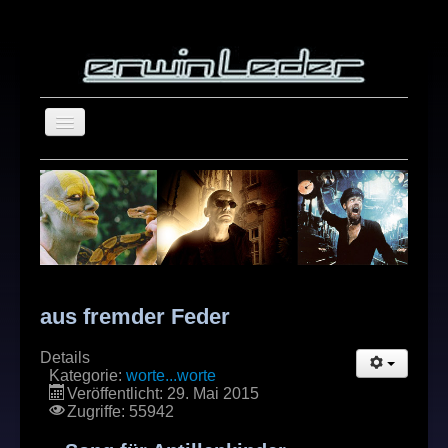
home
blog
about
repertoire
showreel
aus fremder Feder
photography
Details
Suchen
contact
Kategorie:
worte...worte
...
Veröffentlicht: 29. Mai 2015
Zugriffe: 55942