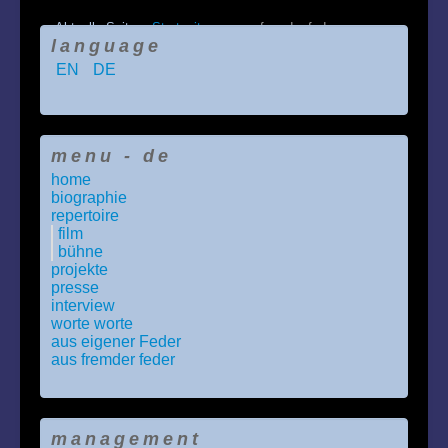
Aktuelle Seite:
Startseite
aus fremder feder
language
EN
DE
menu - de
home
biographie
repertoire
film
bühne
projekte
presse
interview
worte worte
aus eigener Feder
aus fremder feder
management