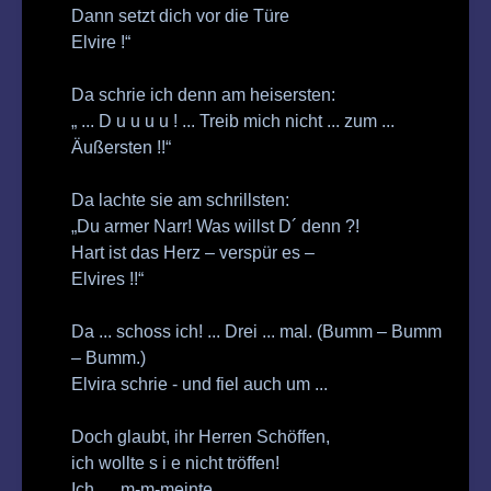
Dann setzt dich vor die Türe
Elvire !“
Da schrie ich denn am heisersten:
„ ... D u u u u ! ... Treib mich nicht ... zum ...
Äußersten !!“
Da lachte sie am schrillsten:
„Du armer Narr! Was willst D´ denn ?!
Hart ist das Herz – verspür es –
Elvires !!“
Da ... schoss ich! ... Drei ... mal. (Bumm – Bumm
– Bumm.)
Elvira schrie - und fiel auch um ...
Doch glaubt, ihr Herren Schöffen,
ich wollte s i e nicht tröffen!
Ich .....m-m-meinte