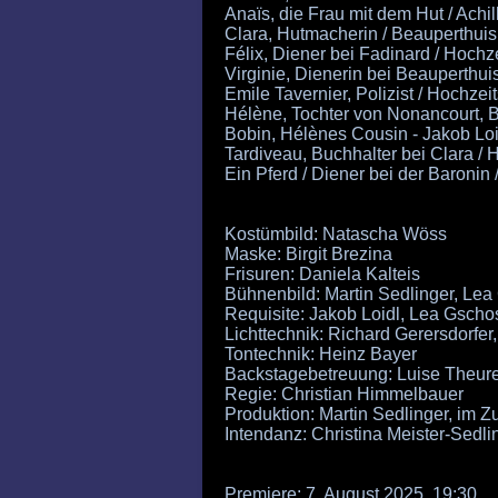
Anaïs, die Frau mit dem Hut / Achil
Clara, Hutmacherin / Beauperthuis
Félix, Diener bei Fadinard / Hochz
Virginie, Dienerin bei Beauperthui
Emile Tavernier, Polizist / Hochze
Hélène, Tochter von Nonancourt, B
Bobin, Hélènes Cousin - Jakob Loi
Tardiveau, Buchhalter bei Clara /
Ein Pferd / Diener bei der Baronin
Kostümbild: Natascha Wöss
Maske: Birgit Brezina
Frisuren: Daniela Kalteis
Bühnenbild: Martin Sedlinger, L
Requisite: Jakob Loidl, Lea Gsch
Lichttechnik: Richard Gerersdorfer
Tontechnik: Heinz Bayer
Backstagebetreuung: Luise Theur
Regie: Christian Himmelbauer
Produktion: Martin Sedlinger, im
Intendanz: Christina Meister-Sedli
Premiere: 7. August 2025, 19:30