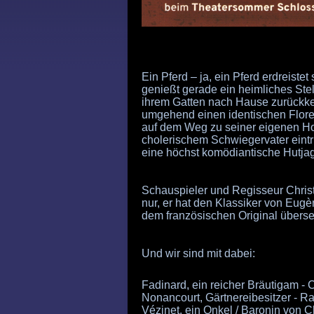
Ein Pferd – ja, ein Pferd erdreiste
genießt gerade ein heimliches Stel
ihrem Gatten nach Hause zurückke
umgehend einen identischen Floren
auf dem Weg zu seiner eigenen Ho
cholerischem Schwiegervater eintri
eine höchst komödiantische Hutjag
Schauspieler und Regisseur Christ
nur, er hat den Klassiker von Eu
dem französischen Original überset
Und wir sind mit dabei:
Fadinard, ein reicher Bräutigam - 
Nonancourt, Gärtnereibesitzer - R
Vézinet, ein Onkel / Baronin von 