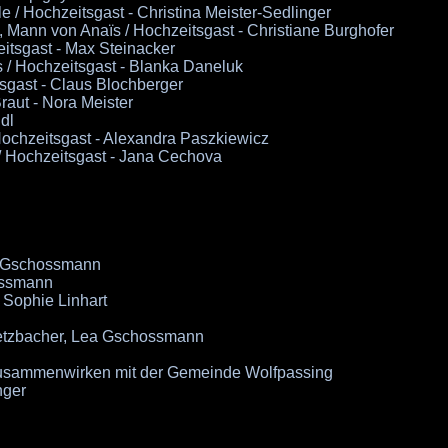
le / Hochzeitsgast - Christina Meister-Sedlinger
, Mann von Anaïs / Hochzeitsgast - Christiane Burghofer
eitsgast - Max Steinacker
s / Hochzeitsgast - Blanka Daneluk
itsgast - Claus Blochberger
raut - Nora Meister
dl
 Hochzeitsgast - Alexandra Paszkiewicz
 / Hochzeitsgast - Jana Cechova
ea Gschossmann
ossmann
, Sophie Linhart
etzbacher, Lea Gschossmann
 Zusammenwirken mit der Gemeinde Wolfpassing
nger