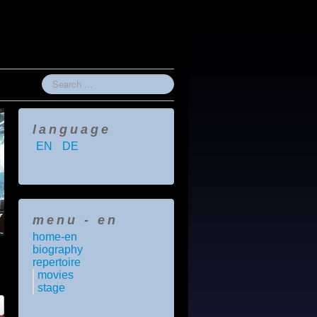
Search
...
language
EN
DE
menu - en
home-en
biography
repertoire
movies
stage