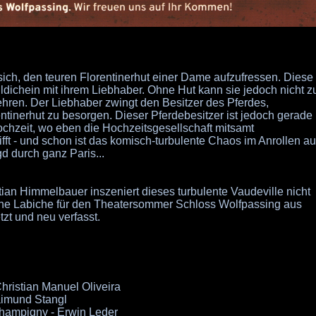
t sich, den teuren Florentinerhut einer Dame aufzufressen. Diese
ldichein mit ihrem Liebhaber. Ohne Hut kann sie jedoch nicht z
hren. Der Liebhaber zwingt den Besitzer des Pferdes,
tinerhut zu besorgen. Dieser Pferdebesitzer ist jedoch gerade
chzeit, wo eben die Hochzeitsgesellschaft mitsamt
fft - und schon ist das komisch-turbulente Chaos im Anrollen au
d durch ganz Paris...
ian Himmelbauer inszeniert dieses turbulente Vaudeville nicht
gène Labiche für den Theatersommer Schloss Wolfpassing aus
zt und neu verfasst.
Christian Manuel Oliveira
aimund Stangl
Champigny - Erwin Leder