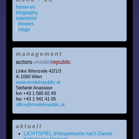
home-en
biography
repertoire
movies
stage
management
actors
model
republic
+
Linke Wienzeile 42/1/3
A-1060 Wien
www.modelrepublic.at
Stefanie Anastase
fon +43 1 585 82 49
fax +43 1 941 41 05
office@modelrepublic.at
aktuell
LICHTSPIEL (Hörspielserie nach Daniel