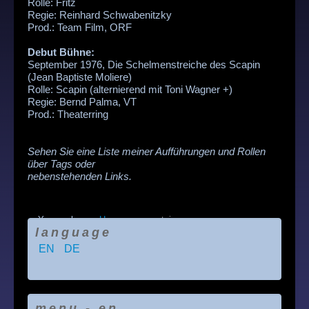
Rolle: Fritz
Regie: Reinhard Schwabenitzky
Prod.: Team Film, ORF
Debut Bühne:
September 1976, Die Schelmenstreiche des Scapin
(Jean Baptiste Moliere)
Rolle: Scapin (alternierend mit Toni Wagner +)
Regie: Bernd Palma, VT
Prod.: Theaterring
Sehen Sie eine Liste meiner Aufführungen und Rollen
über Tags oder
nebenstehenden Links.
You are here:
Home
repertoire
language
EN
DE
menu - en