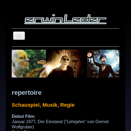
home
blog
about
repertoire
showreel
repertoire
photography
Schauspiel, Musik, Regie
Search
contact
...
Debut Film:
Januar 1977, Der Einstand ("Lehrjahre" von Gernot
Wolfgruber)