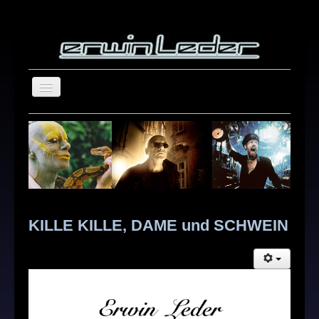
home
blog
about
repertoire
showreel
KILLE KILLE, DAME und SCHWEIN
photography
Search
contact
...