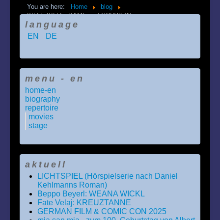
You are here:
Home
blog
KILLE KILLE, DAME und SCHWEIN
language
EN
DE
menu - en
home-en
biography
repertoire
movies
stage
aktuell
LICHTSPIEL (Hörspielserie nach Daniel
Kehlmanns Roman)
Beppo Beyerl: WEANA WICKL
Fate Velaj: KREUZTANNE
GERMAN FILM & COMIC CON 2025