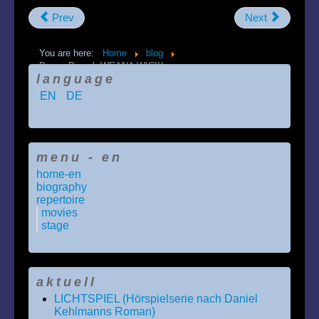
Prev
Next
You are here:
Home
blog
Beppo Beyerl: WEANA WICKL
language
EN
DE
menu - en
home-en
biography
repertoire
movies
stage
aktuell
LICHTSPIEL (Hörspielserie nach Daniel
Kehlmanns Roman)